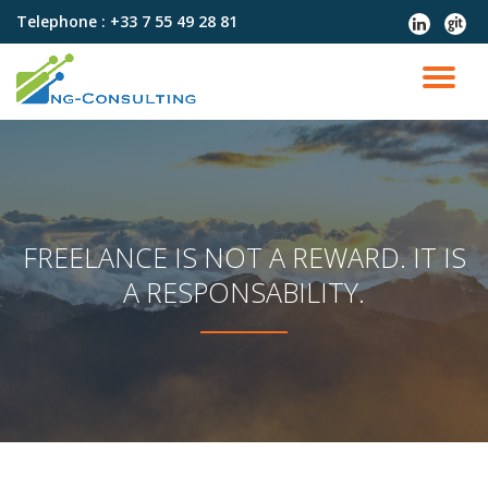
Telephone :
+33 7 55 49 28 81
fa-
fa-
linkedin
git
Aller
au
DÉ
contenu
LA
NA
FREELANCE IS NOT A REWARD. IT IS
A RESPONSABILITY.