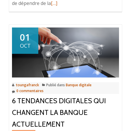
En
de dépendre de la
[…]
savoir
plus
surLe
chemin
01
vers
OCT
les
micro
services:
s’éloigner
des
toungafranck
Publié dans
Banque digitale
architectures
0 commentaires
monolithes
6 TENDANCES DIGITALES QUI
dans
les
CHANGENT LA BANQUE
services
ACTUELLEMENT
financiers