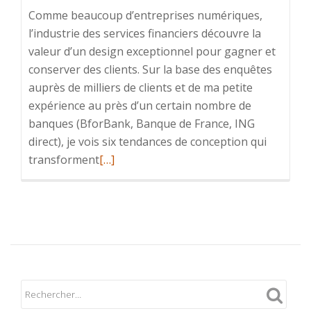
Comme beaucoup d’entreprises numériques,
l’industrie des services financiers découvre la
valeur d’un design exceptionnel pour gagner et
conserver des clients. Sur la base des enquêtes
auprès de milliers de clients et de ma petite
expérience au près d’un certain nombre de
banques (BforBank, Banque de France, ING
direct), je vois six tendances de conception qui
En
transforment
[…]
savoir
plus
sur6
tendances
digitales
qui
changent
la