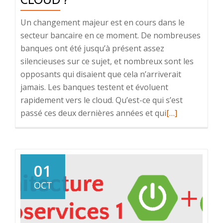
Un changement majeur est en cours dans le
secteur bancaire en ce moment. De nombreuses
banques ont été jusqu’à présent assez
silencieuses sur ce sujet, et nombreux sont les
opposants qui disaient que cela n’arriverait
jamais. Les banques testent et évoluent
rapidement vers le cloud. Qu’est-ce qui s’est
En
passé ces deux dernières années et qui
[…]
savoir
plus
surPourquoi
les
01
banques
OCT
se
tournent-
elles