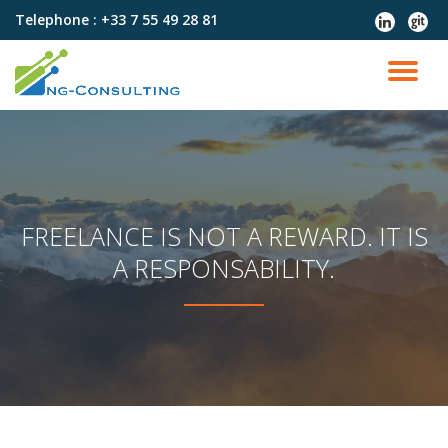
Telephone :
+33 7 55 49 28 81
fa-
fa-
linkedin
git
Aller
au
DÉ
contenu
LA
NA
FREELANCE IS NOT A REWARD. IT IS
A RESPONSABILITY.