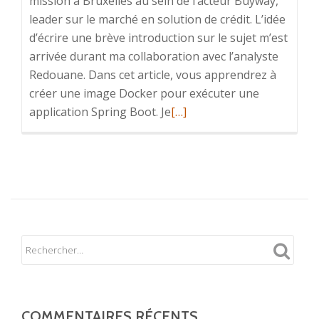
mission à Bruxelles au sein de l’acteur Buyway,
leader sur le marché en solution de crédit. L’idée
d’écrire une brève introduction sur le sujet m’est
arrivée durant ma collaboration avec l’analyste
Redouane. Dans cet article, vous apprendrez à
créer une image Docker pour exécuter une
En
application Spring Boot. Je
[…]
savoir
plus
surDockeriser
vos
applications
Spring
Boot
COMMENTAIRES RÉCENTS