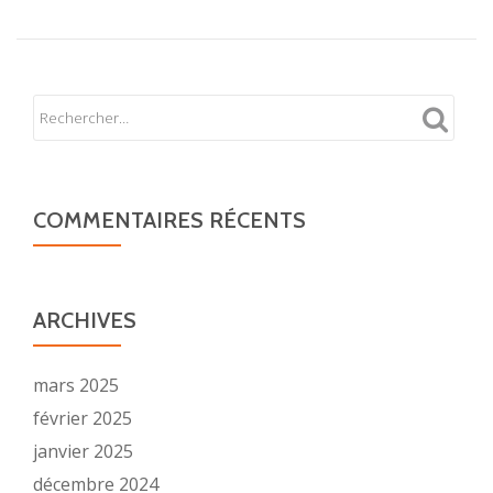
au
data
binding
d’Angular
1
vs
Angular
2
COMMENTAIRES RÉCENTS
ARCHIVES
mars 2025
février 2025
janvier 2025
décembre 2024