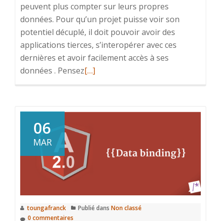
peuvent plus compter sur leurs propres
données. Pour qu’un projet puisse voir son
potentiel décuplé, il doit pouvoir avoir des
applications tierces, s’interopérer avec ces
dernières et avoir facilement accès à ses
En
données . Pensez
[…]
savoir
plus
surJWT
–
06
Json
MAR
Web
Token
toungafranck
Publié dans
Non classé
0 commentaires