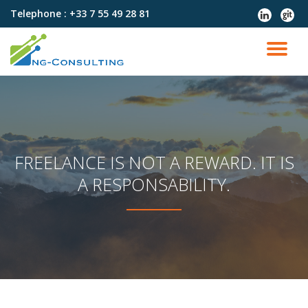
Telephone :
+33 7 55 49 28 81
fa-
fa-
linkedin
git
Aller
au
DÉ
contenu
LA
NA
FREELANCE IS NOT A REWARD. IT IS
A RESPONSABILITY.