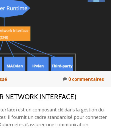
d’audit
pour
les
bonnes
pratiques
de
sécurité
sur
Kubernetes
assé
0 commentaires
ER NETWORK INTERFACE)
terface) est un composant clé dans la gestion du
s. Il fournit un cadre standardisé pour connecter
 Kubernetes d’assurer une communication