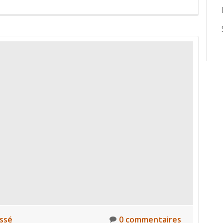
assé
0 commentaires