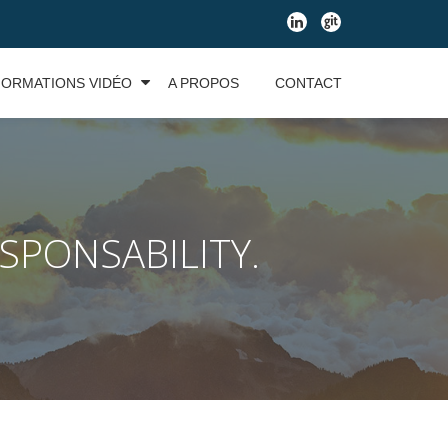
fa-
fa-
linkedin
git
FORMATIONS VIDÉO
A PROPOS
CONTACT
ESPONSABILITY.