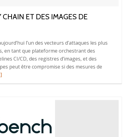
 CHAIN ET DES IMAGES DE
aujourd’hui l’un des vecteurs d’attaques les plus
, en tant que plateforme orchestrant des
ines CI/CD, des registres d’images, et des
pes peut être compromise si des mesures de
n
]
voir
us
rSécurisation
e
pply
hain