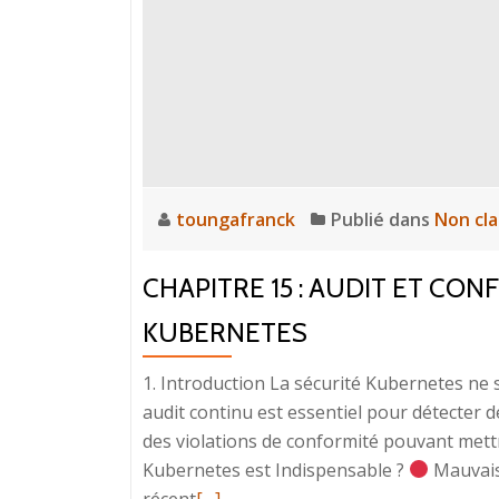
toungafranck
Publié dans
Non cl
CHAPITRE 15 : AUDIT ET CO
KUBERNETES
1. Introduction La sécurité Kubernetes ne se
audit continu est essentiel pour détecter d
des violations de conformité pouvant mettre 
Kubernetes est Indispensable ?
Mauvais
En
récent
[…]