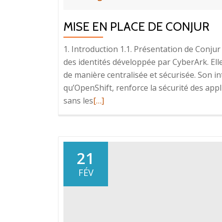
MISE EN PLACE DE CONJUR
1. Introduction 1.1. Présentation de Conjur
des identités développée par CyberArk. Elle
de manière centralisée et sécurisée. Son i
qu’OpenShift, renforce la sécurité des app
En
sans les
[…]
savoir
plus
surMISE
EN
21
PLACE
FÉV
DE
CONJUR