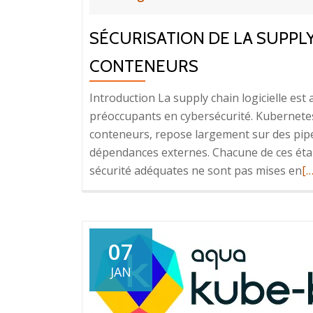
SÉCURISATION DE LA SUPPLY
CONTENEURS
Introduction La supply chain logicielle est 
préoccupants en cybersécurité. Kubernetes
conteneurs, repose largement sur des pipel
dépendances externes. Chacune de ces éta
E
sécurité adéquates ne sont pas mises en
[…
sa
pl
su
d
07
la
JAN
Su
C