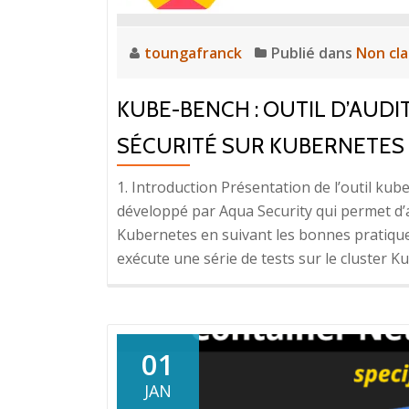
et
d
I
toungafranck
Publié dans
Non cl
d
C
KUBE-BENCH : OUTIL D’AUD
SÉCURITÉ SUR KUBERNETES
1. Introduction Présentation de l’outil ku
développé par Aqua Security qui permet d’a
Kubernetes en suivant les bonnes pratiques 
exécute une série de tests sur le cluster K
01
JAN