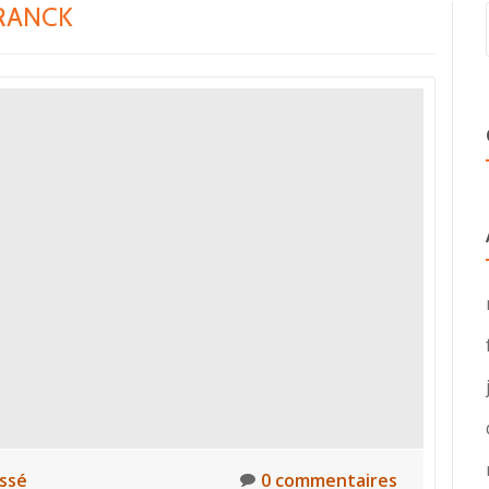
RANCK
assé
0 commentaires