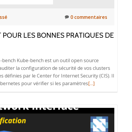
es
mages
assé
0 commentaires
e
onteneurs
IT POUR LES BONNES PRATIQUES DE
be-bench Kube-bench est un outil open source
uditer la configuration de sécurité de vos clusters
définies par le Center for Internet Security (CIS). Il
En
ubernetes pour vérifier si les paramètres
[…]
savoir
plus
surKube-
bench
:
Outil