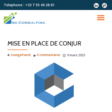
Telephone :
+33 7 55 49 28 81
fa-
fa-
linkedin
git
Aller
au
DÉ
contenu
LA
MISE EN PLACE DE CONJUR
NA
toungafranck
0 commentaires
9 mars 2025