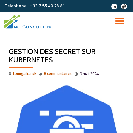
Telephone :
+33 7 55 49 28 81
fa-
fa-
linkedin
git
Aller
au
DÉ
contenu
LA
GESTION DES SECRET SUR
NA
KUBERNETES
toungafranck
0 commentaires
9 mai 2024