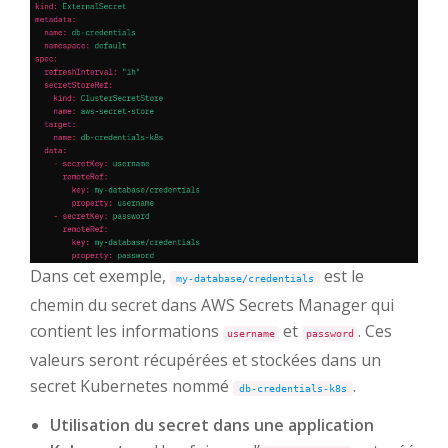
Dans cet exemple,
est le
my-database/credentials
chemin du secret dans AWS Secrets Manager qui
contient les informations
et
. Ces
username
password
valeurs seront récupérées et stockées dans un
secret Kubernetes nommé
.
db-credentials-k8s
Utilisation du secret dans une application