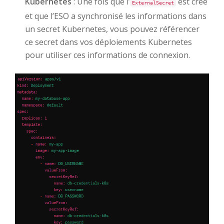
Kubernetes
: Une fois que l’
est créé
ExternalSecret
et que l’ESO a synchronisé les informations dans
un secret Kubernetes, vous pouvez référencer
ce secret dans vos déploiements Kubernetes
pour utiliser ces informations de connexion.