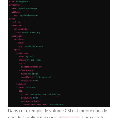
Dans cet exemple, le volume CSI est monté dans le
pod de l’application sous
.
Les secrets