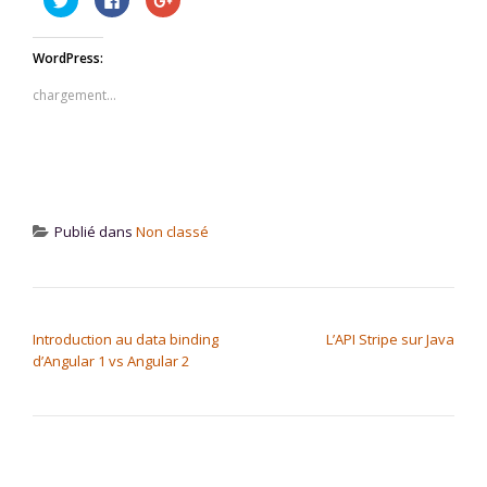
pour
pour
pour
partager
partager
partager
sur
sur
sur
WordPress:
Twitter(ouvre
Facebook(ouvre
Google+
dans
dans
(ouvre
chargement…
une
une
dans
nouvelle
nouvelle
une
fenêtre)
fenêtre)
nouvelle
fenêtre)
Publié dans
Non classé
NAVIGATION DE L’ARTICLE
Introduction au data binding
L’API Stripe sur Java
d’Angular 1 vs Angular 2