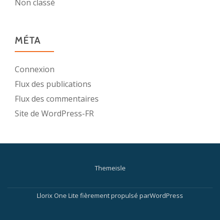
Non classé
MÉTA
Connexion
Flux des publications
Flux des commentaires
Site de WordPress-FR
Themeisle
Menu
secondaire
Llorix One Lite
fièrement propulsé par
WordPress