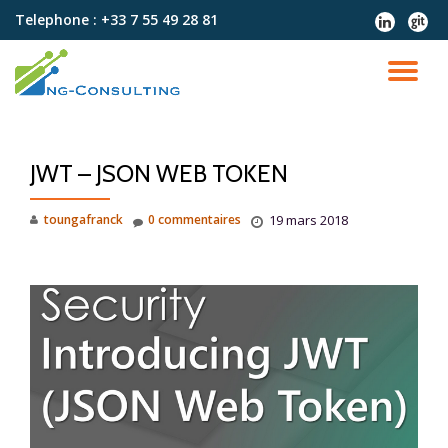
Telephone :
+33 7 55 49 28 81
fa-
fa-
linkedin
git
Aller
au
DÉ
contenu
LA
JWT – JSON WEB TOKEN
NA
toungafranck
0 commentaires
19 mars 2018