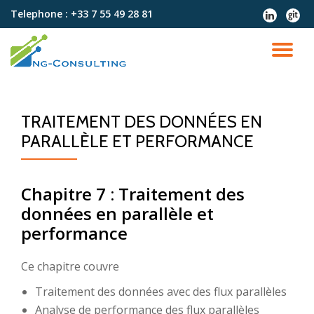
Telephone :
+33 7 55 49 28 81
fa-
fa-
linkedin
git
Aller
au
DÉ
contenu
LA
TRAITEMENT DES DONNÉES EN
NA
PARALLÈLE ET PERFORMANCE
Chapitre 7 : Traitement des
données en parallèle et
performance
Ce chapitre couvre
Traitement des données avec des flux parallèles
Analyse de performance des flux parallèles