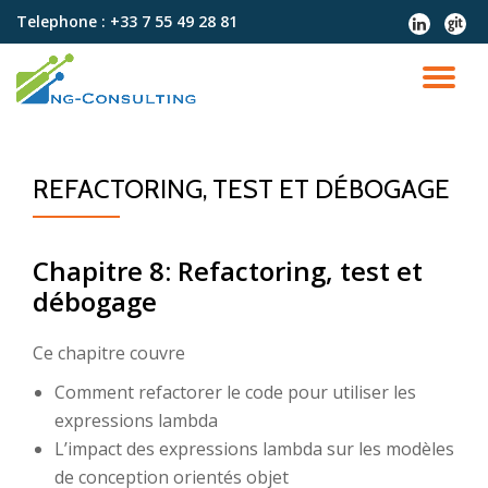
Telephone :
+33 7 55 49 28 81
fa-
fa-
linkedin
git
Aller
au
DÉ
contenu
LA
REFACTORING, TEST ET DÉBOGAGE
NA
Chapitre 8: Refactoring, test et
débogage
Ce chapitre couvre
Comment refactorer le code pour utiliser les
expressions lambda
L’impact des expressions lambda sur les modèles
de conception orientés objet