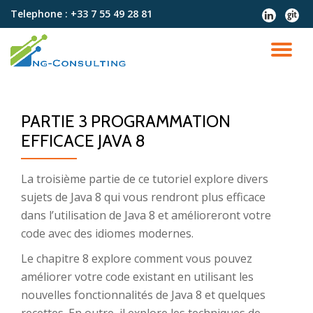
Telephone :
+33 7 55 49 28 81
fa-
fa-
linkedin
git
Aller
au
DÉ
contenu
LA
PARTIE 3 PROGRAMMATION
NA
EFFICACE JAVA 8
La troisième partie de ce tutoriel explore divers
sujets de Java 8 qui vous rendront plus efficace
dans l’utilisation de Java 8 et amélioreront votre
code avec des idiomes modernes.
Le chapitre 8 explore comment vous pouvez
améliorer votre code existant en utilisant les
nouvelles fonctionnalités de Java 8 et quelques