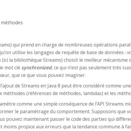
x méthodes
reams) qui prend en charge de nombreuses opérations parall
rsqu’on utilise les langages de requête de base de données :
 (ici la bibliothèque Streams) choisit le meilleur mécanisme 
 le mot clé
synchronized
, ce qui n’est pas seulement très su
cœur, que ce que vous pouvez imaginer.
 l’ajout de Streams en Java 8 peut être considéré comme une 
ux méthodes (références de méthodes, lambdas) et les méthod
ramètre comme une simple conséquence de l’API Streams mini
xprimer le paramétrage du comportement. Supposons que vo
ous pouvez maintenant passer le code des parties qui diffèr
t moins propice aux erreurs que la tendance commune à faire 