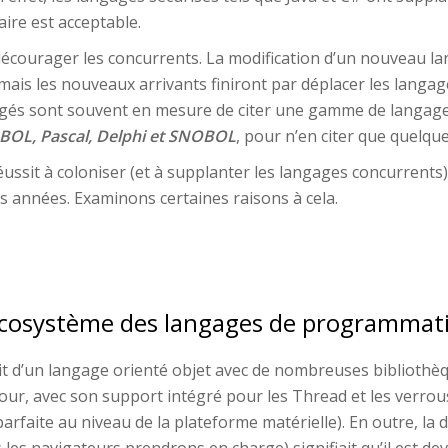
ire est acceptable.
décourager les concurrents. La modification d’un nouveau lan
mais les nouveaux arrivants finiront par déplacer les langag
âgés sont souvent en mesure de citer une gamme de langages 
OBOL, Pascal, Delphi et SNOBOL
, pour n’en citer que quelqu
ussit à coloniser (et à supplanter les langages concurrent
 années. Examinons certaines raisons à cela.
l’écosystème des langages de programmat
ait d’un langage orienté objet avec de nombreuses bibliothèqu
our, avec son support intégré pour les Thread et les verrous 
rfaite au niveau de la plateforme matérielle). En outre, la d
les navigateurs prendrons en charge) signifiait qu’il est de