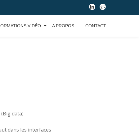
fa-
fa-
linkedin
git
FORMATIONS VIDÉO
A PROPOS
CONTACT
 (Big data)
ut dans les interfaces