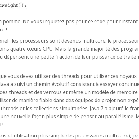
la pomme. Ne vous inquiétez pas pour ce code pour l’instant. L
e !
ériel : les processeurs sont devenus multi core: le processeu
ns quatre cœurs CPU. Mais la grande majorité des programm
 (ou dépensent une petite fraction de leur puissance de trait
que vous devez utiliser des threads pour utiliser ces noyaux.
. Java a suivi un chemin évolutif consistant à essayer continu
eu des threads et des verrous et même un modèle de mémoire –
utiliser de manière fiable dans des équipes de projet non exp
hreads et les collections simultanées. Java 7 a ajouté le fra
8 a une nouvelle façon plus simple de penser au parallélisme.
 !
cis et utilisation plus simple des processeurs multi core), j