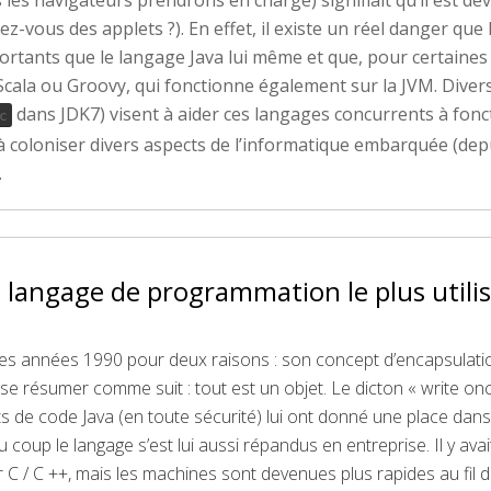
vous des applets ?). En effet, il existe un réel danger que l
tants que le langage Java lui même et que, pour certaines 
Scala ou Groovy, qui fonctionne également sur la JVM. Divers
dans JDK7) visent à aider ces langages concurrents à fonct
c
à coloniser divers aspects de l’informatique embarquée (depui
.
 langage de programmation le plus utili
 les années 1990 pour deux raisons : son concept d’encapsulat
eut se résumer comme suit : tout est un objet. Le dicton « write o
 de code Java (en toute sécurité) lui ont donné une place dans l
u coup le langage s’est lui aussi répandus en entreprise. Il y ava
C / C ++, mais les machines sont devenues plus rapides au fil 