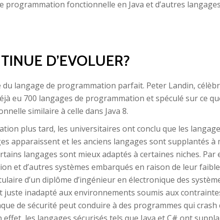
de programmation fonctionnelle en Java et d’autres langages 
NTINUE D’EVOLUER?
ête du langage de programmation parfait. Peter Landin, célèb
t déjà eu 700 langages de programmation et spéculé sur ce qu
lle similaire à celle dans Java 8.
tion plus tard, les universitaires ont conclu que les lang
s apparaissent et les anciens langages sont supplantés à 
certains langages sont mieux adaptés à certaines niches. Par 
ation et d’autres systèmes embarqués en raison de leur fai
laire d’un diplôme d’ingénieur en électronique des système
ait juste inadapté aux environnements soumis aux contraintes
manque de sécurité peut conduire à des programmes qui crash 
 En effet, les langages sécurisés tels que Java et C# ont supp