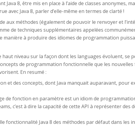
Java 8, être mis en place à l’aide de classes anonymes, mais
rue avec Java 8, parler d’elle-même en termes de clarté !
code aux méthodes (également de pouvoir le renvoyer et l’int
amme de techniques supplémentaires appelées communément
 de manière à produire des idiomes de programmation puissa
haut niveau sur la façon dont les languages évoluent, se pou
 concepts de programmation fonctionnelle que les nouvelles f
vorisent. En resumé :
tion et des concepts, dont Java manquait auparavant, pour ex
age de fonction en paramètre est un idiom de programmation
ams, c’est à dire la capacité de cette API à représenter des d
le fonctionnalité Java 8 des méthodes par défaut dans les in