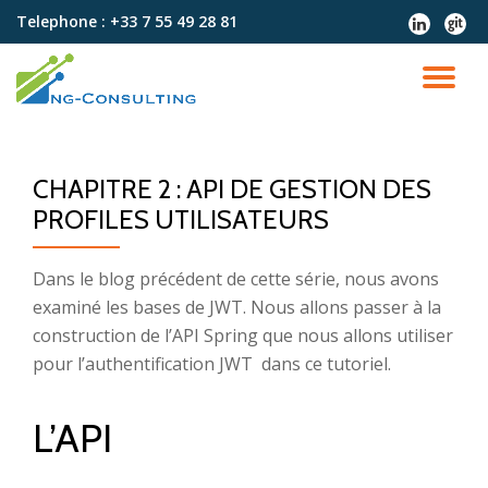
Telephone :
+33 7 55 49 28 81
fa-
fa-
linkedin
git
Aller
au
DÉ
contenu
LA
CHAPITRE 2 : API DE GESTION DES
NA
PROFILES UTILISATEURS
Dans le blog précédent de cette série, nous avons
examiné les bases de JWT. Nous allons passer à la
construction de l’API Spring que nous allons utiliser
pour l’authentification JWT dans ce tutoriel.
L’API