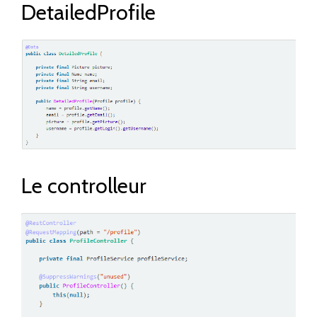
DetailedProfile
Le controlleur