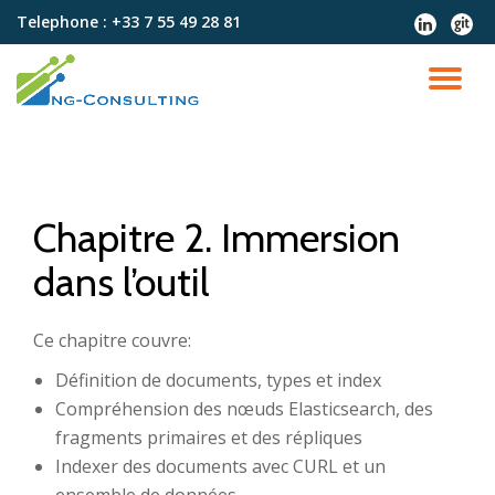
Telephone :
+33 7 55 49 28 81
fa-
fa-
linkedin
git
Aller
au
DÉ
contenu
LA
NA
Chapitre 2. Immersion
dans l’outil
Ce chapitre couvre:
Définition de documents, types et index
Compréhension des nœuds Elasticsearch, des
fragments primaires et des répliques
Indexer des documents avec CURL et un