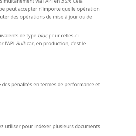
 simultanément via l’API en
bulk
. Cela
oupe peut accepter n’importe quelle opération
uter des opérations de mise à jour ou de
uivalents de type
bloc
pour celles-ci
r l’API
Bulk
car, en production, c’est le
que des pénalités en termes de performance et
z utiliser pour indexer plusieurs documents