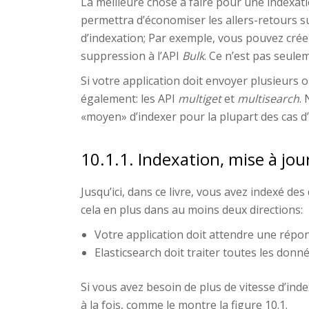
La meilleure chose à faire pour une indexat
permettra d’économiser les allers-retours su
d’indexation; Par exemple, vous pouvez cré
suppression à l’API
Bulk
. Ce n’est pas seule
Si votre application doit envoyer plusieurs o
également: les API
multiget
et
multisearch
.
«moyen» d’indexer pour la plupart des cas d’u
10.1.1. Indexation, mise à jo
Jusqu’ici, dans ce livre, vous avez indexé d
cela en plus dans au moins deux directions:
Votre application doit attendre une répon
Elasticsearch doit traiter toutes les don
Si vous avez besoin de plus de vitesse d’ind
à la fois, comme le montre la figure 10.1.