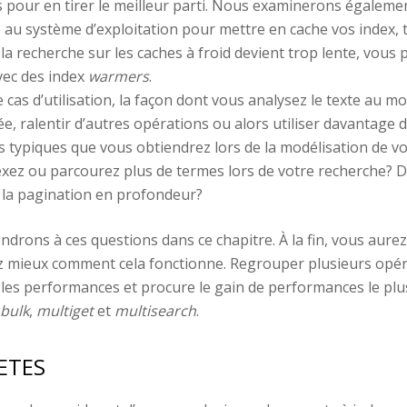
tres pour en tirer le meilleur parti. Nous examinerons égalem
 au système d’exploitation pour mettre en cache vos index, 
 la recherche sur les caches à froid devient trop lente, vous
vec des index
warmers
.
 cas d’utilisation, la façon dont vous analysez le texte au m
ée, ralentir d’autres opérations ou alors utiliser davantage
 typiques que vous obtiendrez lors de la modélisation de v
xez ou parcourez plus de termes lors de votre recherche? De
 la pagination en profondeur?
ndrons à ces questions dans ce chapitre. À la fin, vous aure
rez mieux comment cela fonctionne. Regrouper plusieurs opé
r les performances et procure le gain de performances le p
bulk
,
multiget
et
multisearch
.
ETES