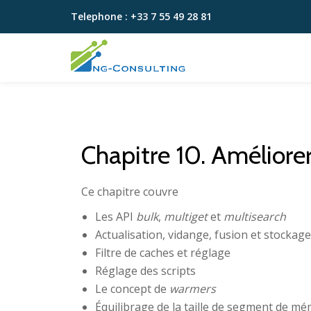
Telephone :
+33 7 55 49 28 81
Aller
au
contenu
Chapitre 10. Améliore
Ce chapitre couvre
Les API
bulk
,
multiget
et
multisearch
Actualisation, vidange, fusion et stocka
Filtre de caches et réglage
Réglage des scripts
Le concept de
warmers
Équilibrage de la taille de segment de mé