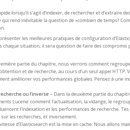
ide lorsqu’il s’agit d’indexer, de rechercher et d’extraire des
e qui rend inévitable la question de «combien de temps? Com
on.
 présenter les meilleures pratiques de configuration d’Elasti
s chaque situation, il sera question de faire des compromis 
remière partie du chapitre, nous verrons comment regrouper 
’obtention et de recherche, au cours d’un seul appel HTTP. V
ent améliorer vos performances globales. Pensez à une inde
recherche ou l’inverse
– Dans la deuxième partie du chapitr
ments Lucene: comment l’actualisation, la vidange, le regro
fluencent l’indexation et les performances de recherche. Tè
 sur les recherches, et inversement.
itesse d’Elasticsearch est la mise en cache. Nous allons mai