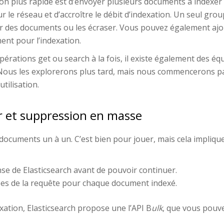
ion plus rapide est d’envoyer plusieurs documents à indexer
r le réseau et d’accroître le débit d’indexation. Un seul gr
er des documents ou les écraser. Vous pouvez également ajo
ment pour l’indexation.
pérations get ou search à la fois, il existe également des éq
 Nous les explorerons plus tard, mais nous commencerons pa
tilisation.
ur et suppression en masse
es documents un à un. C’est bien pour jouer, mais cela impli
se de Elasticsearch avant de pouvoir continuer.
nées de la requête pour chaque document indexé.
exation, Elasticsearch propose une l’API B
ulk
, que vous pouve