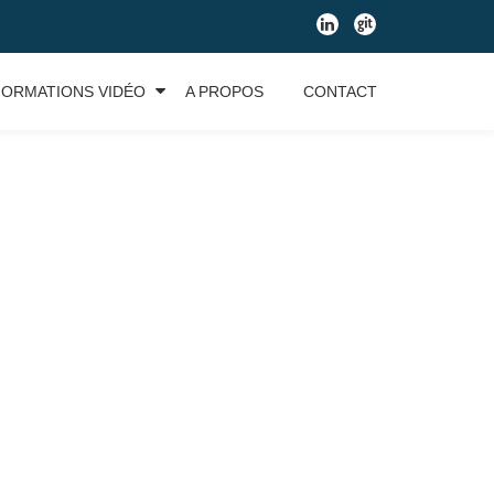
fa-
fa-
linkedin
git
FORMATIONS VIDÉO
A PROPOS
CONTACT